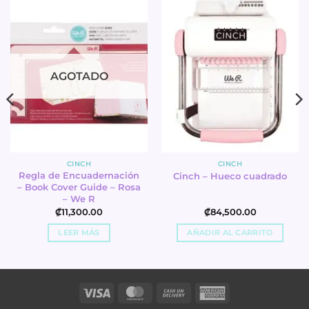
AGOTADO
CINCH
CINCH
Regla de Encuadernación
Cinch – Hueco cuadrado
– Book Cover Guide – Rosa
– We R
₡
11,300.00
₡
84,500.00
LEER MÁS
AÑADIR AL CARRITO
Visa
MasterCard
Cash
American
On
Express