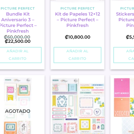
PICTURE PERFECT
PICTURE PERFECT
PICTUR
Bundle Kit
Kit de Papeles 12×12
Stickers
Aniversario 3 –
– Picture Perfect –
Picture
Picture Perfect –
Pinkfresh
Pin
Pinkfresh
₡
60,000.00
₡
10,800.00
₡
5
Original
Current
₡
22,500.00
price
price
was:
is:
AÑADIR AL
AÑADIR AL
AÑA
₡60,000.00.
₡22,500.00.
CARRITO
CARRITO
CA
AGOTADO