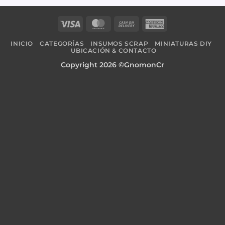
Visa
MasterCard
Cash
American
On
Express
INICIO
CATEGORÍAS
INSUMOS SCRAP
MINIATURAS DIY
Delivery
UBICACIÓN & CONTACTO
Copyright 2026 ©GnomonCr