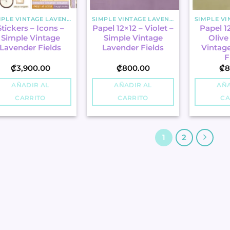
SIMPLE VINTAGE LAVENDER FIELDS
SIMPLE VINTAGE LAVENDER FIELDS
Stickers – Icons –
Papel 12×12 – Violet –
Papel 12
Simple Vintage
Simple Vintage
Olive
Lavender Fields
Lavender Fields
Vintag
F
₡
3,900.00
₡
800.00
₡
8
AÑADIR AL
AÑADIR AL
AÑA
CARRITO
CARRITO
CA
1
2