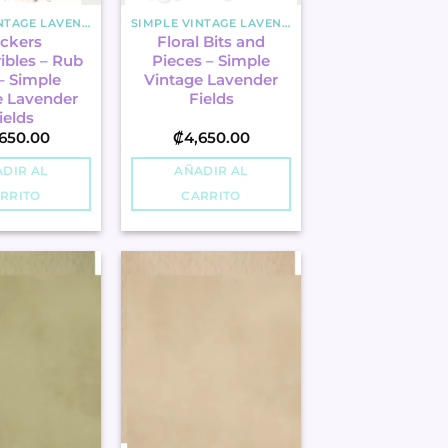
SIMPLE VINTAGE LAVENDER FIELDS
SIMPLE VINTAGE LAVENDER FIELDS
ickers
Floral Bits and
ibles – Rub
Pieces – Simple
– Simple
Vintage Lavender
e Lavender
Fields
ields
650.00
₡
4,650.00
DIR AL
AÑADIR AL
RRITO
CARRITO