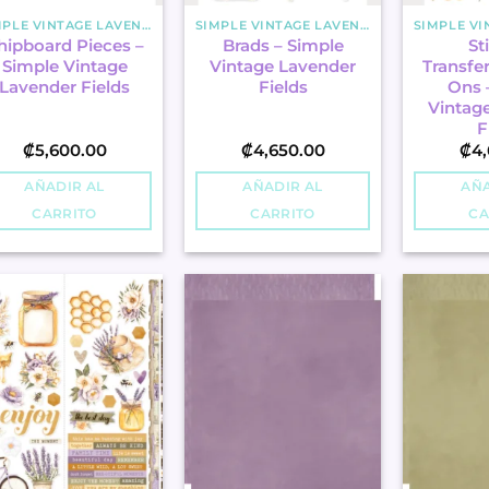
SIMPLE VINTAGE LAVENDER FIELDS
SIMPLE VINTAGE LAVENDER FIELDS
hipboard Pieces –
Brads – Simple
St
Simple Vintage
Vintage Lavender
Transfer
Lavender Fields
Fields
Ons 
Vintag
F
₡
5,600.00
₡
4,650.00
₡
4,
AÑADIR AL
AÑADIR AL
AÑA
CARRITO
CARRITO
CA