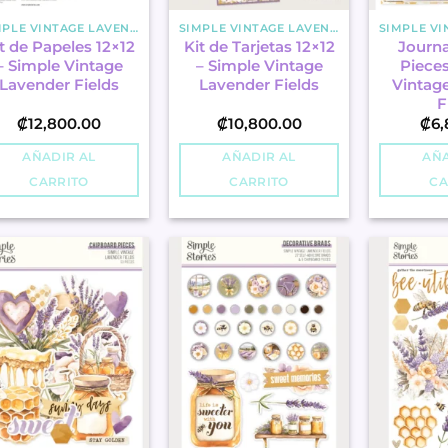
SIMPLE VINTAGE LAVENDER FIELDS
SIMPLE VINTAGE LAVENDER FIELDS
t de Papeles 12×12
Kit de Tarjetas 12×12
Journa
– Simple Vintage
– Simple Vintage
Pieces
Lavender Fields
Lavender Fields
Vintag
F
₡
12,800.00
₡
10,800.00
₡
6,
AÑADIR AL
AÑADIR AL
AÑA
CARRITO
CARRITO
CA