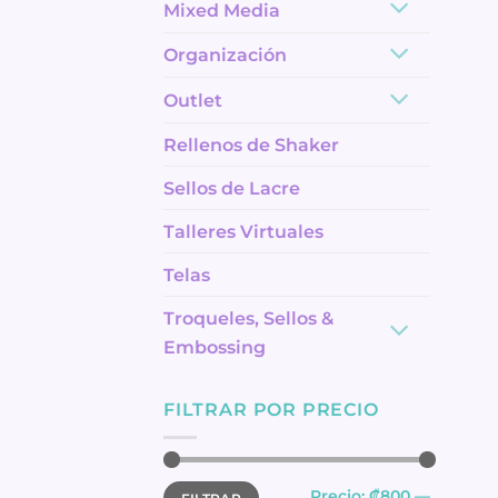
Mixed Media
Organización
Outlet
Rellenos de Shaker
Sellos de Lacre
Talleres Virtuales
Telas
Troqueles, Sellos &
Embossing
FILTRAR POR PRECIO
Precio
Precio
Precio:
₡800
—