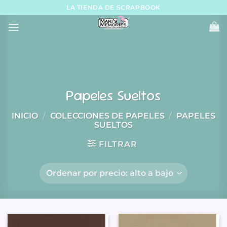
Skip
LA TIENDA DE SCRAPBOOK
to
content
Papeles Sueltos
INICIO
/
COLECCIONES DE PAPELES
/
PAPELES
SUELTOS
FILTRAR