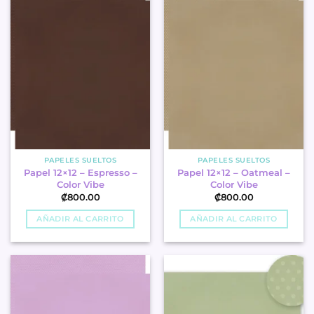
PAPELES SUELTOS
PAPELES SUELTOS
Papel 12×12 – Espresso –
Papel 12×12 – Oatmeal –
Color Vibe
Color Vibe
₡
800.00
₡
800.00
AÑADIR AL CARRITO
AÑADIR AL CARRITO