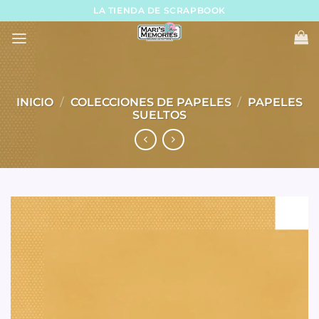
Skip
LA TIENDA DE SCRAPBOOK
to
content
INICIO
/
COLECCIONES DE PAPELES
/
PAPELES
SUELTOS