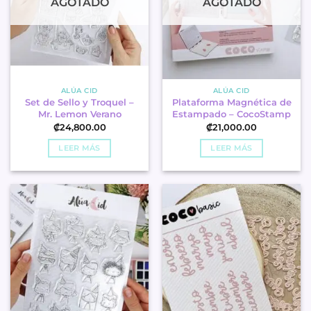
AGOTADO
AGOTADO
ALÚA CID
ALÚA CID
Set de Sello y Troquel –
Plataforma Magnética de
Mr. Lemon Verano
Estampado – CocoStamp
₡
24,800.00
₡
21,000.00
LEER MÁS
LEER MÁS