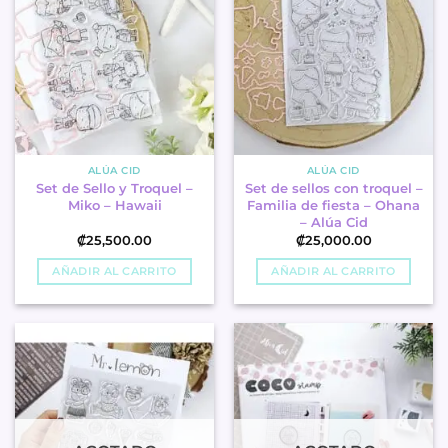
ALÚA CID
ALÚA CID
Set de Sello y Troquel –
Set de sellos con troquel –
Miko – Hawaii
Familia de fiesta – Ohana
– Alúa Cid
₡
25,500.00
₡
25,000.00
AÑADIR AL CARRITO
AÑADIR AL CARRITO