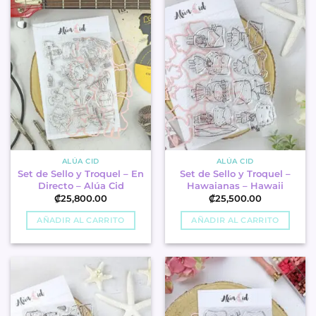
ALÚA CID
ALÚA CID
Set de Sello y Troquel – En
Set de Sello y Troquel –
Directo – Alúa Cid
Hawaianas – Hawaii
₡
25,800.00
₡
25,500.00
AÑADIR AL CARRITO
AÑADIR AL CARRITO