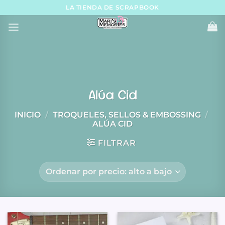
Skip
LA TIENDA DE SCRAPBOOK
to
content
Alúa Cid
INICIO
/
TROQUELES, SELLOS & EMBOSSING
/
ALÚA CID
FILTRAR