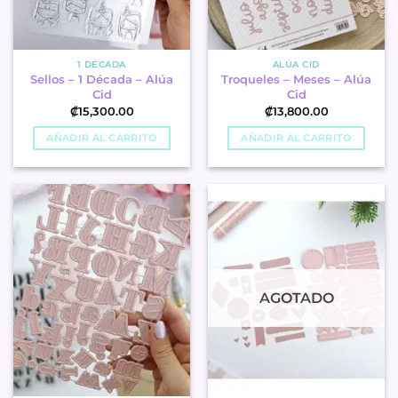
1 DÉCADA
ALÚA CID
Sellos – 1 Década – Alúa
Troqueles – Meses – Alúa
Cid
Cid
₡
15,300.00
₡
13,800.00
AÑADIR AL CARRITO
AÑADIR AL CARRITO
AGOTADO