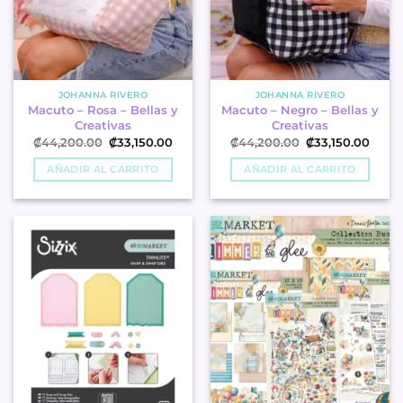
JOHANNA RIVERO
JOHANNA RIVERO
Macuto – Rosa – Bellas y
Macuto – Negro – Bellas y
Creativas
Creativas
Original
Current
Original
Curre
₡
44,200.00
₡
33,150.00
₡
44,200.00
₡
33,150.00
price
price
price
price
was:
is:
was:
is:
AÑADIR AL CARRITO
AÑADIR AL CARRITO
₡44,200.00.
₡33,150.00.
₡44,200.00.
₡33,1