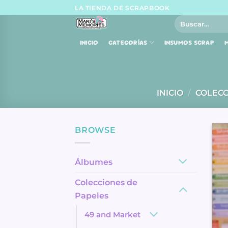
Skip
LA TIENDA DE SCRAPBOOK
to
Buscar
por:
content
INICIO
CATEGORÍAS
INSUMOS SCRAP
M
INICIO
/
COLECC
BROWSE
Álbumes
Colecciones de
Papeles
49 and Market