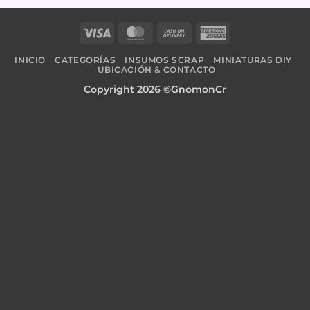
Visa
MasterCard
Cash
American
On
Express
INICIO
CATEGORÍAS
INSUMOS SCRAP
MINIATURAS DIY
Delivery
UBICACIÓN & CONTACTO
Copyright 2026 ©GnomonCr