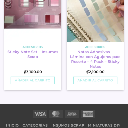
ACCESORIOS
ACCESORIOS
Sticky Note Set – Insumos
Notas Adhesivas –
Scrap
Lámina con Agujeros para
Resorte – 4 Pack – Sticky
Notes
₡
3,100.00
₡
2,100.00
AÑADIR AL CARRITO
AÑADIR AL CARRITO
Visa
MasterCard
Cash
American
On
Express
INICIO
CATEGORÍAS
INSUMOS SCRAP
MINIATURAS DIY
Delivery