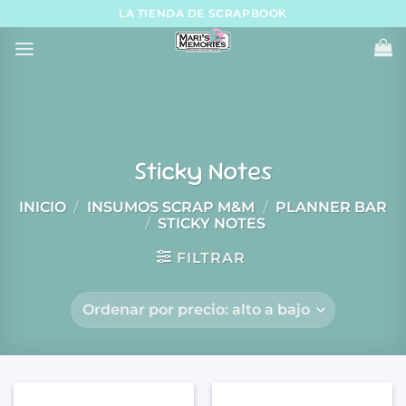
Skip
LA TIENDA DE SCRAPBOOK
to
content
Sticky Notes
INICIO
/
INSUMOS SCRAP M&M
/
PLANNER BAR
/
STICKY NOTES
FILTRAR