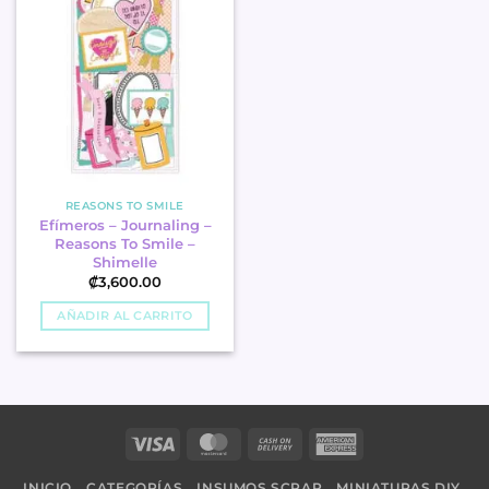
REASONS TO SMILE
Efímeros – Journaling –
Reasons To Smile –
Shimelle
₡
3,600.00
AÑADIR AL CARRITO
Visa
MasterCard
Cash
American
On
Express
INICIO
CATEGORÍAS
INSUMOS SCRAP
MINIATURAS DIY