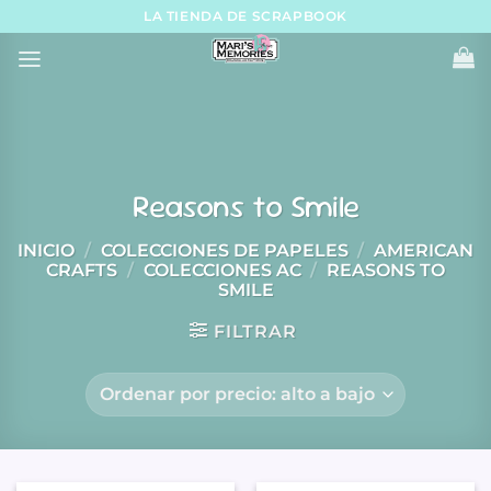
Skip
LA TIENDA DE SCRAPBOOK
to
content
Reasons to Smile
INICIO
/
COLECCIONES DE PAPELES
/
AMERICAN
CRAFTS
/
COLECCIONES AC
/
REASONS TO
SMILE
FILTRAR