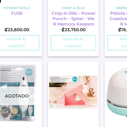
POWER TOOLS
CROP-A-DILE
HERR
Crop-A-Dile – Power
Pistola 
FUSE
Punch – Spiral – We
Creativ
R Memory Keepers
R 
₡
23,800.00
₡
23,750.00
₡
19
AÑADIR AL
AÑADIR AL
AÑA
CARRITO
CARRITO
CA
AGOTADO