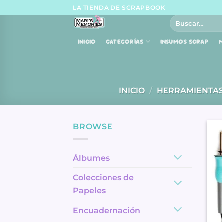
Skip
LA TIENDA DE SCRAPBOOK
to
Buscar
por:
content
INICIO
CATEGORÍAS
INSUMOS SCRAP
M
INICIO
/
HERRAMIENTA
BROWSE
Álbumes
Colecciones de
Papeles
Encuadernación