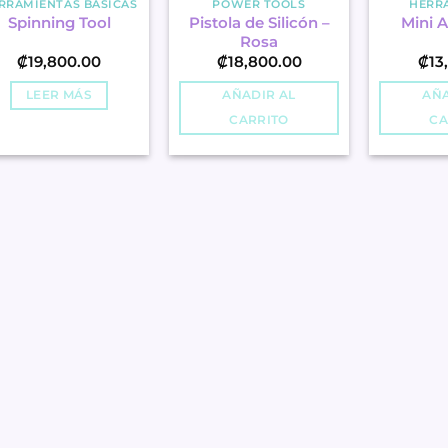
RRAMIENTAS BÁSICAS
POWER TOOLS
HERR
Pistola de Silicón –
Spinning Tool
Mini A
Rosa
₡
19,800.00
₡
18,800.00
₡
13
LEER MÁS
AÑADIR AL
AÑA
CARRITO
CA