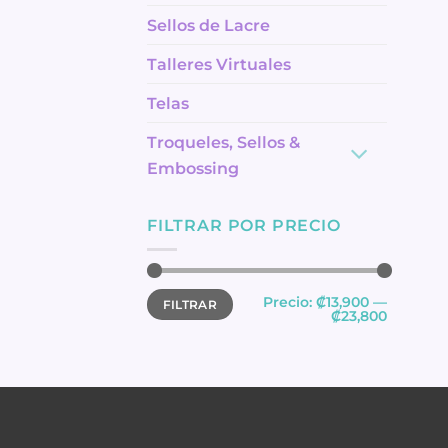
Sellos de Lacre
Talleres Virtuales
Telas
Troqueles, Sellos &
Embossing
FILTRAR POR PRECIO
Precio
Precio
Precio:
₡13,900
—
FILTRAR
mínimo
máximo
₡23,800