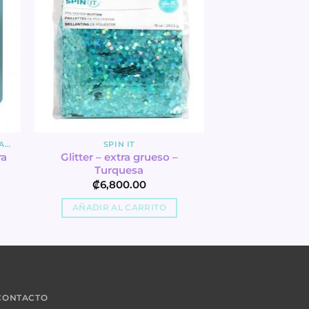
GUILLOTINAS, CORTADORAS Y MATS
SPIN IT
ra
Glitter – extra grueso –
Turquesa
₡
6,800.00
AÑADIR AL CARRITO
 CONTACTO