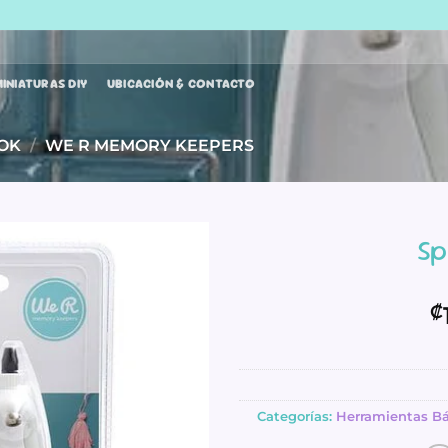
INIATURAS DIY
UBICACIÓN & CONTACTO
OK
/
WE R MEMORY KEEPERS
Sp
₡
Categorías:
Herramientas Bá