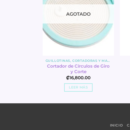
TADO
AGOTADO
MIENTAS
GUILLOTINAS, CORTADORAS Y MATS
Cortador de Círculos de Giro
 Piercer
y Corte
600.00
₡
16,800.00
R MÁS
LEER MÁS
INICIO
C