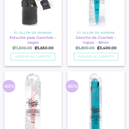
EL SILLÓN DE MANANA
EL SILLÓN DE MANANA
Estuche para Ganchos –
Gancho de Crochet –
negro
topaz – 8mm
El
El
El
El
₡
11,300.00
₡
5,650.00
₡
6,800.00
₡
3,400.00
precio
precio
precio
precio
original
actual
original
actual
AÑADIR AL CARRITO
AÑADIR AL CARRITO
era:
es:
era:
es:
.
.
.
.
₡11,300.00
₡5,650.00
₡6,800.00
₡3,40
-50%
-50%