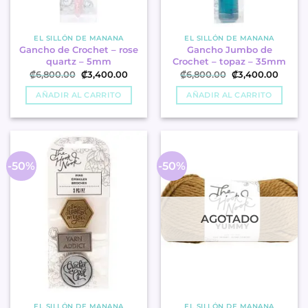
EL SILLÓN DE MANANA
EL SILLÓN DE MANANA
Gancho de Crochet – rose
Gancho Jumbo de
quartz – 5mm
Crochet – topaz – 35mm
El
El
El
El
₡
6,800.00
₡
3,400.00
₡
6,800.00
₡
3,400.00
precio
precio
precio
precio
original
actual
original
actual
AÑADIR AL CARRITO
AÑADIR AL CARRITO
era:
es:
era:
es:
.
.
.
.
₡6,800.00
₡3,400.00
₡6,800.00
₡3,40
-50%
-50%
AGOTADO
EL SILLÓN DE MANANA
EL SILLÓN DE MANANA