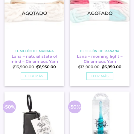
AGOTADO
AGOTADO
EL SILLÓN DE MANANA
EL SILLÓN DE MANANA
Lana – natural state of
Lana – morning light –
mind – Ginormous Yarn
Ginormous Yarn
El
El
El
El
₡
13,900.00
₡
6,950.00
₡
13,900.00
₡
6,950.00
precio
precio
precio
precio
original
actual
original
actua
LEER MÁS
LEER MÁS
era:
es:
era:
es:
.
.
.
.
₡13,900.00
₡6,950.00
₡13,900.00
₡6,95
-50%
-50%