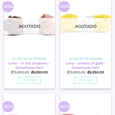
-50%
-50%
AGOTADO
AGOTADO
EL SILLÓN DE MANANA
EL SILLÓN DE MANANA
Lana – in the shadows –
Lana – streets of gold –
Ginormous Yarn
Ginormous Yarn
El
El
El
El
₡
13,900.00
₡
6,950.00
₡
13,900.00
₡
6,950.00
precio
precio
precio
precio
original
actual
original
actua
LEER MÁS
LEER MÁS
era:
es:
era:
es:
.
.
.
.
₡13,900.00
₡6,950.00
₡13,900.00
₡6,95
-50%
-50%