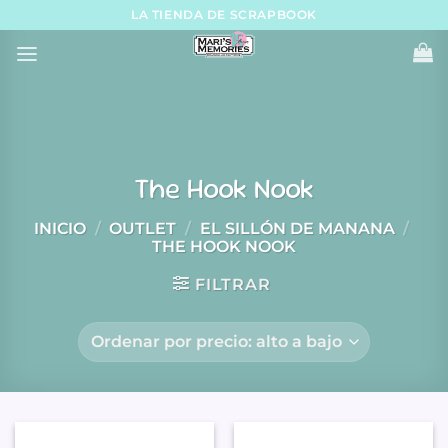
Skip
LA TIENDA DE SCRAPBOOK
to
content
The Hook Nook
INICIO
/
OUTLET
/
EL SILLÓN DE MANANA
/
THE HOOK NOOK
FILTRAR