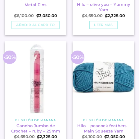
Hilo – olive you – Yummy
Metal Pins
Yarn
El
El
El
El
₡
6,100.00
₡
3,050.00
₡
4,650.00
₡
2,325.00
precio
precio
precio
precio
original
actual
original
actual
AÑADIR AL CARRITO
LEER MÁS
era:
es:
era:
es:
.
.
.
.
₡6,100.00
₡3,050.00
₡4,650.00
₡2,325
-50%
-50%
EL SILLÓN DE MANANA
EL SILLÓN DE MANANA
Gancho Jumbo de
Hilo – peacock feathers –
Crochet – ruby – 25mm
Main Squeeze Yarn
El
El
El
El
₡
4,650.00
₡
2,325.00
₡
4,100.00
₡
2,050.00