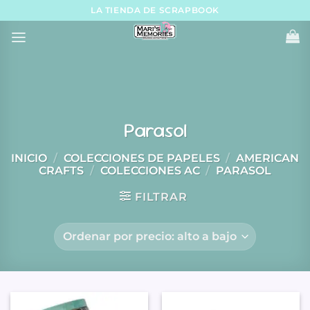
Skip
LA TIENDA DE SCRAPBOOK
to
content
Parasol
INICIO
/
COLECCIONES DE PAPELES
/
AMERICAN
CRAFTS
/
COLECCIONES AC
/
PARASOL
FILTRAR