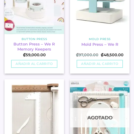
BUTTON PRESS
MOLD PRESS
Button Press – We R
Mold Press – We R
Memory Keepers
El
El
₡
59,000.00
₡
97,000.00
₡
48,500.00
precio
preci
original
actua
AÑADIR AL CARRITO
AÑADIR AL CARRITO
era:
es:
.
.
₡97,000.00
₡48,
AGOTADO