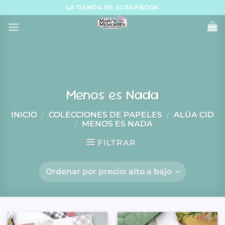
Skip
LA TIENDA DE SCRAPBOOK
to
content
Menos es Nada
INICIO
/
COLECCIONES DE PAPELES
/
ALÚA CID
/
MENOS ES NADA
FILTRAR