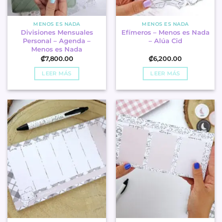
MENOS ES NADA
MENOS ES NADA
Divisiones Mensuales
Efímeros – Menos es Nada
Personal – Agenda –
– Alúa Cid
Menos es Nada
₡
7,800.00
₡
6,200.00
LEER MÁS
LEER MÁS