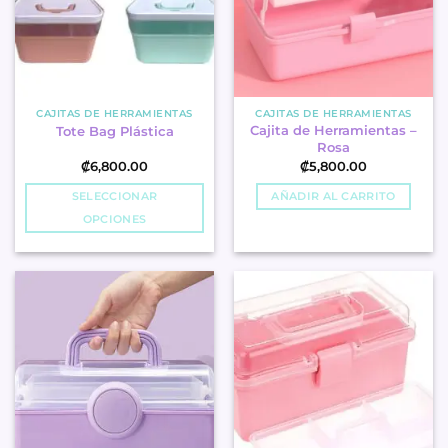
CAJITAS DE HERRAMIENTAS
CAJITAS DE HERRAMIENTAS
Cajita de Herramientas –
Tote Bag Plástica
Rosa
₡
6,800.00
₡
5,800.00
SELECCIONAR
AÑADIR AL CARRITO
OPCIONES
This
product
has
multiple
variants.
The
options
may
be
chosen