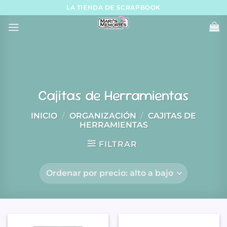
Skip
LA TIENDA DE SCRAPBOOK
to
content
Cajitas de Herramientas
INICIO
/
ORGANIZACIÓN
/
CAJITAS DE
HERRAMIENTAS
FILTRAR