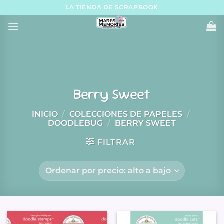
Skip
LA TIENDA DE SCRAPBOOK
to
content
Berry Sweet
INICIO
/
COLECCIONES DE PAPELES
/
DOODLEBUG
/
BERRY SWEET
FILTRAR