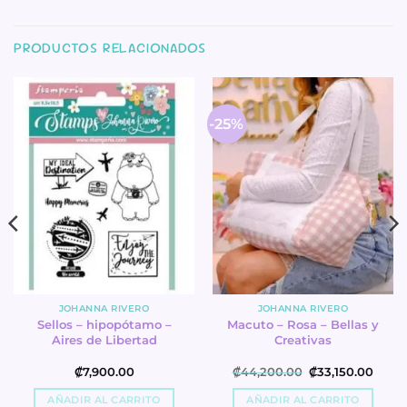
PRODUCTOS RELACIONADOS
-25%
JOHANNA RIVERO
JOHANNA RIVERO
Sellos – hipopótamo –
Macuto – Rosa – Bellas y
Aires de Libertad
Creativas
rent
Original
Curre
₡
7,900.00
₡
44,200.00
₡
33,150.00
e
price
price
was:
is:
AÑADIR AL CARRITO
AÑADIR AL CARRITO
675.00.
₡44,200.00.
₡33,1