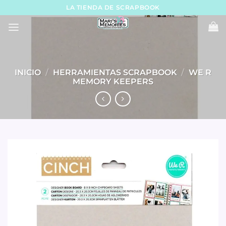
Skip
LA TIENDA DE SCRAPBOOK
to
content
INICIO
/
HERRAMIENTAS SCRAPBOOK
/
WE R
MEMORY KEEPERS