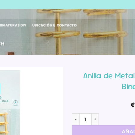
INIATURAS DIY
UBICACIÓN & CONTACTO
CH
Anilla de Meta
Bin
₡
Anilla de Metal Dorada - Me
AÑAD