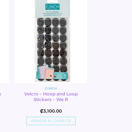
CINCH
Velcro – Hoop and Loop
s
Stickers – We R
₡
3,100.00
AÑADIR AL CARRITO