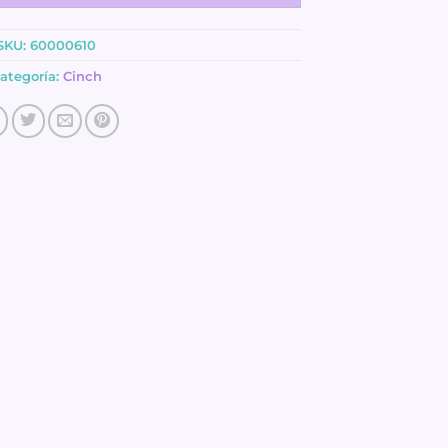
SKU:
60000610
ategoría:
Cinch