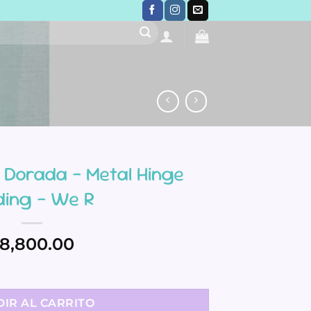
l Dorada – Metal Hinge
ding – We R
8,800.00
tal Hinge Binding - We R cantidad
IR AL CARRITO