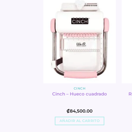
TADO
NCH
/8″ – Rose Gold
900.00
R MÁS
CINCH
Cinch – Hueco cuadrado
R
₡
84,500.00
AÑADIR AL CARRITO