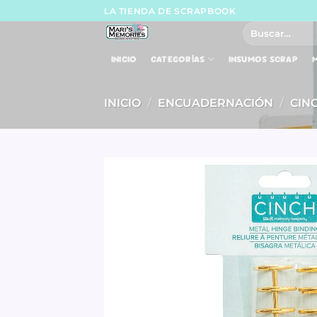
Skip
LA TIENDA DE SCRAPBOOK
to
Buscar
por:
content
INICIO
CATEGORÍAS
INSUMOS SCRAP
M
INICIO
/
ENCUADERNACIÓN
/
CIN