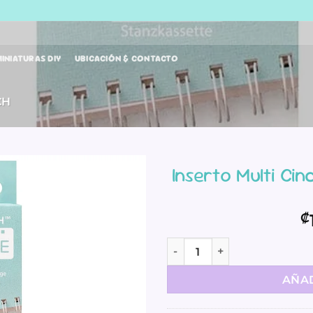
INIATURAS DIY
UBICACIÓN & CONTACTO
CH
Inserto Multi Ci
₡
Inserto Multi Cinch - Cuadr
AÑAD