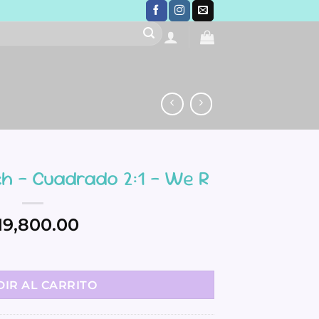
nch – Cuadrado 2:1 – We R
19,800.00
ado 2:1 - We R cantidad
IR AL CARRITO