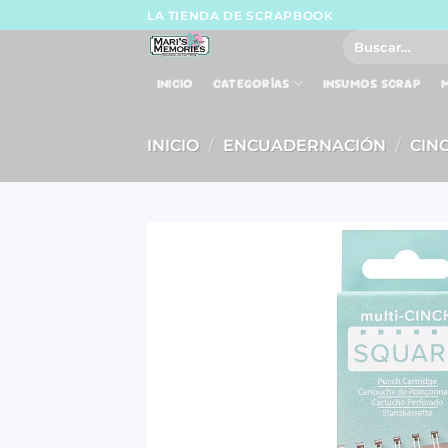
Skip
LA TIENDA DE SCRAPBOOK
to
Buscar
por:
content
INICIO
CATEGORÍAS
INSUMOS SCRAP
M
INICIO
/
ENCUADERNACIÓN
/
CIN