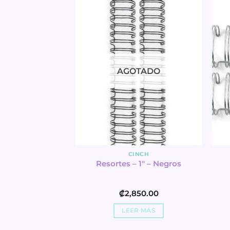
NCH
etal Dorada –
Binding – We R
800.00
AGOTADO
L CARRITO
CINCH
Resortes – 1″ – Negros
₡
2,850.00
LEER MÁS