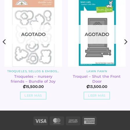
AGOTADO
AGOTADO
TROQUELES, SELLOS & EMBOSSING
LAWN FAWN
Troqueles – nursery
Troquel – Shut the Front
friends – Bundle of Joy
Door
₡
15,500.00
₡
13,500.00
LEER MÁS
LEER MÁS
Visa
MasterCard
Cash
American
On
Express