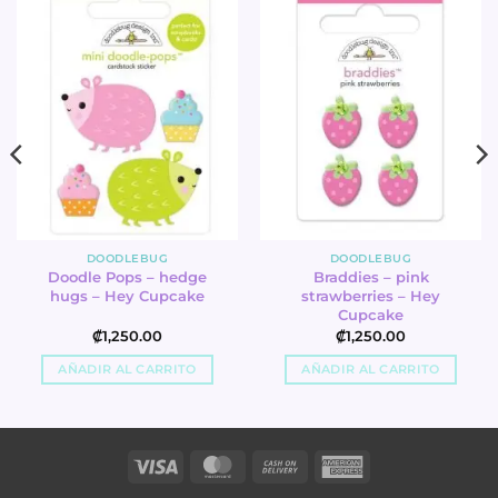
DOODLEBUG
DOODLEBUG
Doodle Pops – hedge
Braddies – pink
hugs – Hey Cupcake
strawberries – Hey
Cupcake
₡
1,250.00
₡
1,250.00
AÑADIR AL CARRITO
AÑADIR AL CARRITO
Visa
MasterCard
Cash
American
On
Express