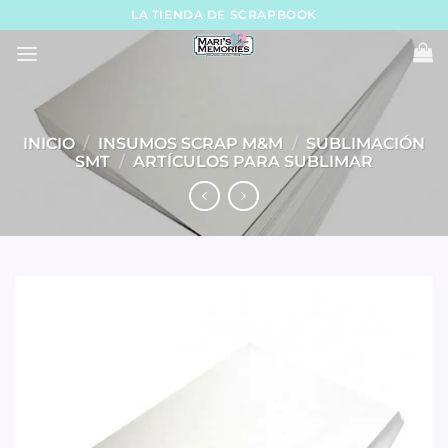
Skip
LA TIENDA DE SCRAPBOOK
to
content
INICIO
/
INSUMOS SCRAP M&M
/
SUBLIMACIÓN
SMT
/
ARTÍCULOS PARA SUBLIMAR