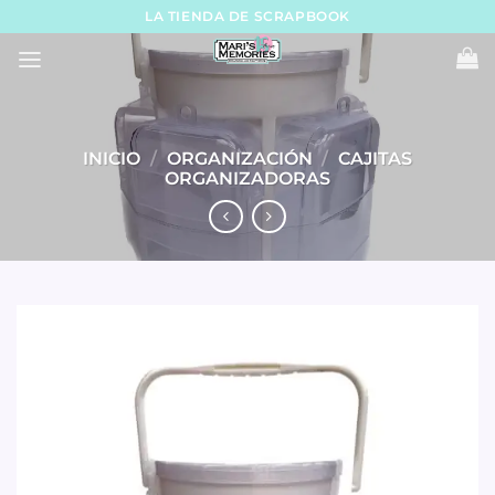
Skip
LA TIENDA DE SCRAPBOOK
to
content
INICIO
/
ORGANIZACIÓN
/
CAJITAS
ORGANIZADORAS