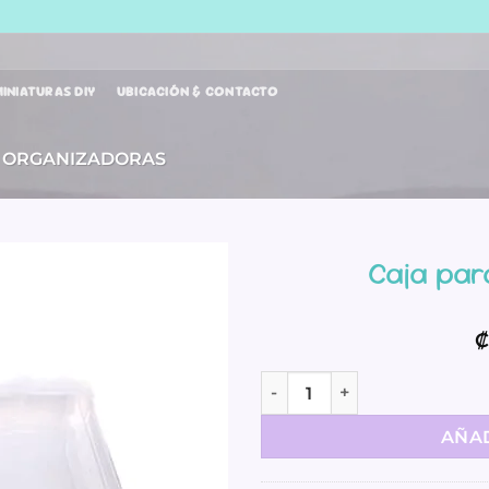
INIATURAS DIY
UBICACIÓN & CONTACTO
S ORGANIZADORAS
Caja par
₡
Caja para papeles - 12x12 c
AÑAD