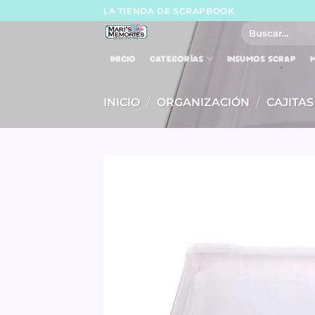
Skip
LA TIENDA DE SCRAPBOOK
to
Buscar
por:
content
INICIO
CATEGORÍAS
INSUMOS SCRAP
M
INICIO
/
ORGANIZACIÓN
/
CAJITA