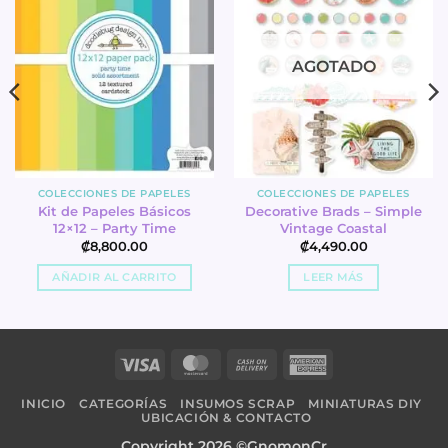
AGOTADO
COLECCIONES DE PAPELES
COLECCIONES DE PAPELES
Kit de Papeles Básicos
Decorative Brads – Simple
12×12 – Party Time
Vintage Coastal
₡
8,800.00
₡
4,490.00
AÑADIR AL CARRITO
LEER MÁS
Visa
MasterCard
Cash
American
On
Express
INICIO
CATEGORÍAS
INSUMOS SCRAP
MINIATURAS DIY
Delivery
UBICACIÓN & CONTACTO
Copyright 2026 ©GnomonCr