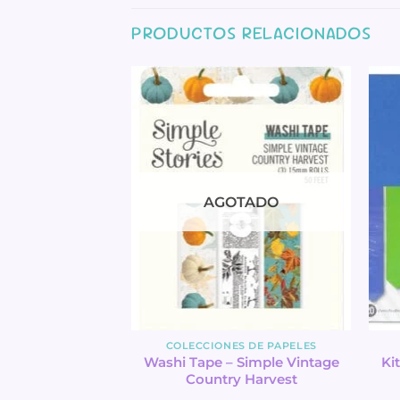
PRODUCTOS RELACIONADOS
AGOTADO
S DE PAPELES
COLECCIONES DE PAPELES
 Básicos 12×12 –
Washi Tape – Simple Vintage
Ki
y Time
Country Harvest