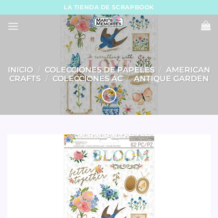
Skip
LA TIENDA DE SCRAPBOOK
to
content
INICIO
/
COLECCIONES DE PAPELES
/
AMERICAN
CRAFTS
/
COLECCIONES AC
/
ANTIQUE GARDEN