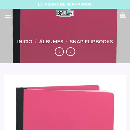
Skip
LA TIENDA DE SCRAPBOOK
to
content
INICIO
/
ÁLBUMES
/
SNAP FLIPBOOKS