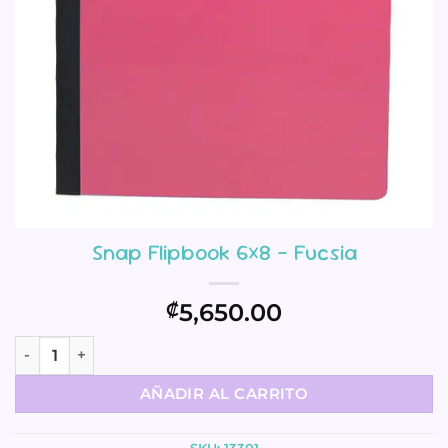
Snap Flipbook 6×8 – Fucsia
5,650.00
₡
Snap Flipbook 6x8 - Fucsia cantidad
AÑADIR AL CARRITO