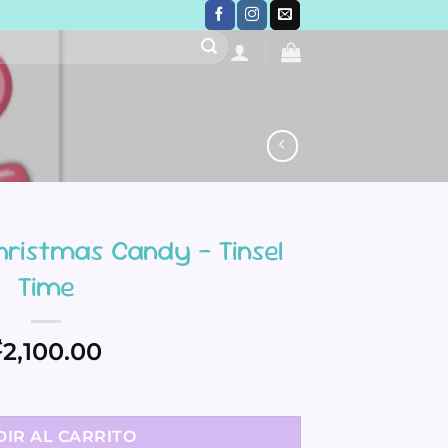
hristmas Candy – Tinsel
Time
₡
2,100.00
dy - Tinsel Time cantidad
IR AL CARRITO