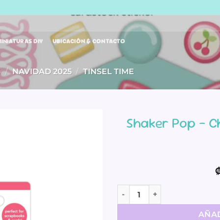
INIATURAS DIY
UBICACIÓN & CONTACTO
S
/
NAVIDAD 2025
/
TINSEL TIME
Shaker Pop – C
Shaker Pop - Christmas Can
AÑAD