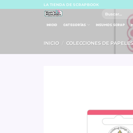
Skip
LA TIENDA DE SCRAPBOOK
to
Buscar
por:
content
INICIO
CATEGORÍAS
INSUMOS SCRAP
M
INICIO
/
COLECCIONES DE PAPELE