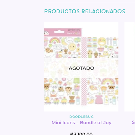
PRODUCTOS RELACIONADOS
AGOTADO
LEBUG
DOODLEBUG
love you – All
S
Mini Icons – Bundle of Joy
asion
500.00
₡
3,100.00