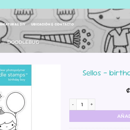
INIATURAS DIY
UBICACIÓN & CONTACTO
S
/
DOODLEBUG
Sellos – birt
₡
Sellos - birthday boy - Part
AÑAD