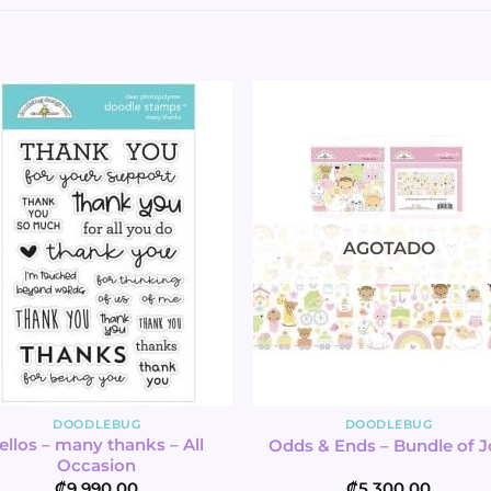
AGOTADO
DOODLEBUG
DOODLEBUG
ellos – many thanks – All
Odds & Ends – Bundle of J
Occasion
₡
9,990.00
₡
5,300.00