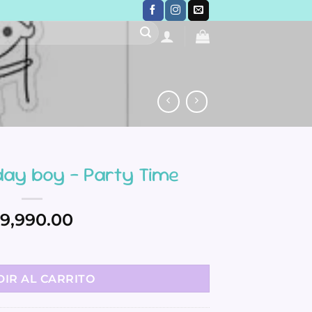
hday boy – Party Time
9,990.00
y Time cantidad
IR AL CARRITO