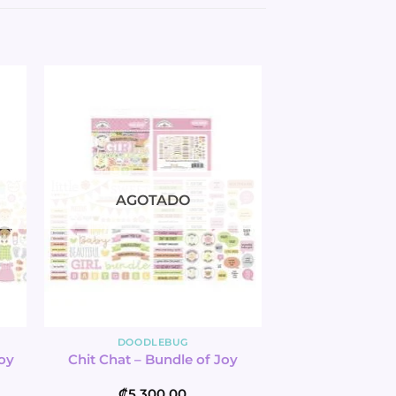
AGOTADO
DOODLEBUG
oy
Chit Chat – Bundle of Joy
₡
5,300.00