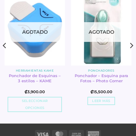
AGOTADO
AGOTADO
HERRAMIENTAS KAME
PONCHADORES
Ponchador de Esquinas –
Ponchador – Esquina para
3 estilos – KAME
Fotos – Photo Corner
₡
3,900.00
₡
15,500.00
SELECCIONAR
LEER MÁS
OPCIONES
This
product
has
Visa
MasterCard
Cash
American
multiple