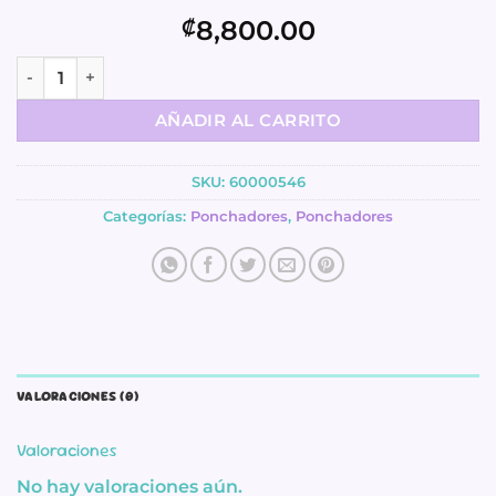
8,800.00
₡
Ponchador - Refuerzo de Estrella - We R Memory Keepers 
AÑADIR AL CARRITO
SKU:
60000546
Categorías:
Ponchadores
,
Ponchadores
VALORACIONES (0)
Valoraciones
No hay valoraciones aún.