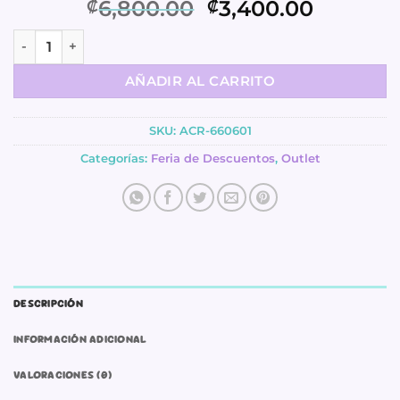
Original
Current
6,800.00
3,400.00
₡
₡
price
price
Set de 4 Alambres - colores neutrales - Big Happy Jig cant
was:
is:
₡6,800.00.
₡3,400.
AÑADIR AL CARRITO
SKU:
ACR-660601
Categorías:
Feria de Descuentos
,
Outlet
DESCRIPCIÓN
INFORMACIÓN ADICIONAL
VALORACIONES (0)