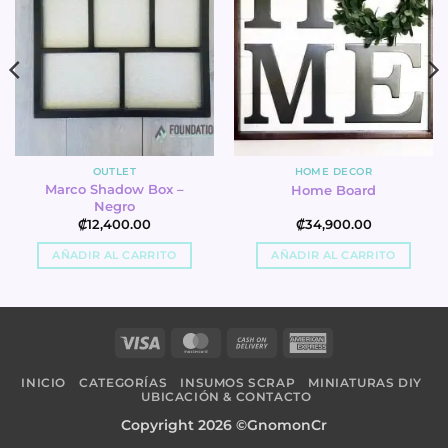
OUTLET
HOME DECOR
Marco Shadow Box –
Home Board
Negro
₡
12,400.00
₡
34,900.00
AÑADIR AL CARRITO
AÑADIR AL CARRITO
Visa
MasterCard
Cash
American
On
Express
INICIO
CATEGORÍAS
INSUMOS SCRAP
MINIATURAS DIY
Delivery
UBICACIÓN & CONTACTO
Copyright 2026 ©GnomonCr