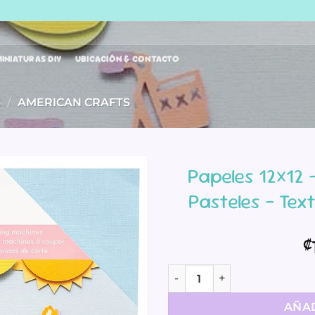
INIATURAS DIY
UBICACIÓN & CONTACTO
S
/
AMERICAN CRAFTS
Papeles 12×12 
Pasteles – Tex
₡
Papeles 12x12 - Precision C
AÑAD