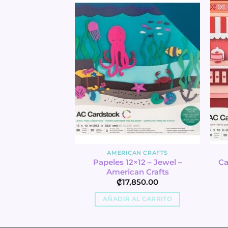
N CRAFTS
AMERICAN CRAFTS
Duo Tone Glitter
Papeles 12×12 – Jewel –
Ca
erican Crafts
American Crafts
650.00
₡
17,850.00
L CARRITO
AÑADIR AL CARRITO