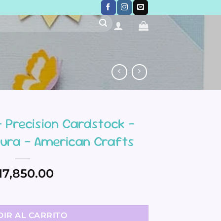
– Precision Cardstock –
tura – American Crafts
17,850.00
ardstock - Pasteles - Textura - American Crafts cantidad
IR AL CARRITO