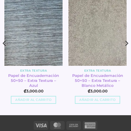
EXTRA TEXTURA
EXTRA TEXTURA
Papel de Encuadernación
Papel de Encuadernación
50×50 – Extra Textura –
50×50 – Extra Textura –
Azul
Blanco Metálico
₡
3,000.00
₡
3,000.00
AÑADIR AL CARRITO
AÑADIR AL CARRITO
Visa
MasterCard
Cash
American