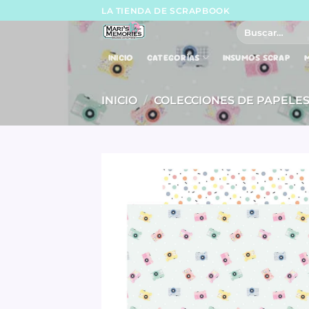
Skip
LA TIENDA DE SCRAPBOOK
to
Buscar
por:
content
INICIO
CATEGORÍAS
INSUMOS SCRAP
M
INICIO
/
COLECCIONES DE PAPELE