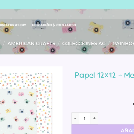
INIATURAS DIY
UBICACIÓN & CONTACTO
S
/
AMERICAN CRAFTS
/
COLECCIONES AC
/
RAINBO
Papel 12×12 – M
Papel 12x12 - Memory Keep
AÑAD