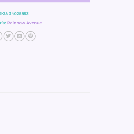
SKU:
34025853
ría:
Rainbow Avenue