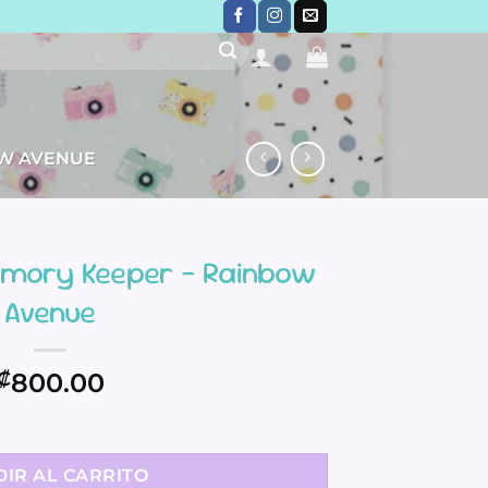
W AVENUE
emory Keeper – Rainbow
Avenue
₡
800.00
er - Rainbow Avenue cantidad
IR AL CARRITO