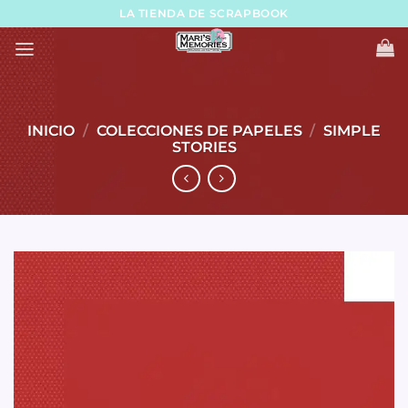
Skip
LA TIENDA DE SCRAPBOOK
to
content
INICIO
/
COLECCIONES DE PAPELES
/
SIMPLE
STORIES