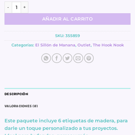
precio
precio
Labels - madera cantidad
original
actual
era:
es:
AÑADIR AL CARRITO
.
.
₡3,900.00
₡1,950.0
SKU:
355859
Categorías:
El Sillón de Manana
,
Outlet
,
The Hook Nook
DESCRIPCIÓN
VALORACIONES (0)
Este paquete incluye 6 etiquetas de madera, para
darle un toque personalizado a tus proyectos.