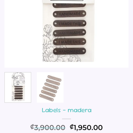
Labels – madera
El
El
3,900.00
1,950.00
₡
₡