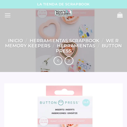
Skip
LA TIENDA DE SCRAPBOOK
to
content
INICIO
/
HERRAMIENTAS SCRAPBOOK
/
WE R
MEMORY KEEPERS
/
HERRAMIENTAS
/
BUTTON
PRESS