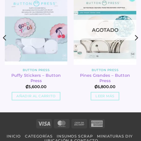
AGOTADO
BUTTON PRESS
BUTTON PRESS
Puffy Stickers – Button
Pines Grandes – Button
Press
Press
₡
5,600.00
₡
6,800.00
AÑADIR AL CARRITO
LEER MÁS
Visa
MasterCard
Cash
American
On
Express
INICIO
CATEGORÍAS
INSUMOS SCRAP
MINIATURAS DIY
Delivery
UBICACIÓN & CONTACTO