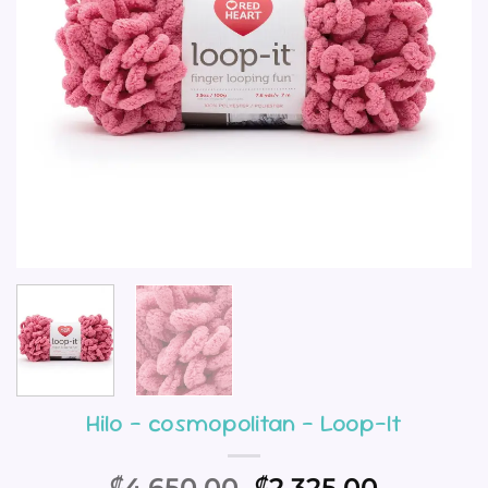
Hilo – cosmopolitan – Loop-It
El
El
4,650.00
2,325.00
₡
₡