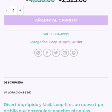
precio
precio
Hilo – cosmopolitan – Loop-It cantidad
original
actual
era:
es:
AÑADIR AL CARRITO
.
.
₡4,650.00
₡2,325.
SKU:
E884-0779
Categorías:
Loop-It Yarn
,
Outlet
DESCRIPCIÓN
VALORACIONES (0)
Divertido, rápido y fácil, Loop-It es un nuevo tipo
de hilo que no requiere ganchos ni agujas.