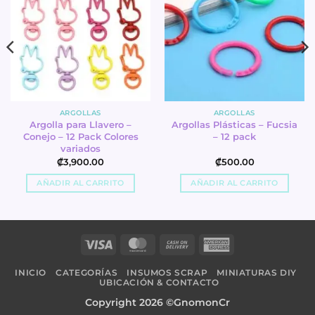
ARGOLLAS
ARGOLLAS
Argolla para Llavero –
Argollas Plásticas – Fucsia
Conejo – 12 Pack Colores
– 12 pack
variados
₡
3,900.00
₡
500.00
AÑADIR AL CARRITO
AÑADIR AL CARRITO
Visa
MasterCard
Cash
American
On
Express
INICIO
CATEGORÍAS
INSUMOS SCRAP
MINIATURAS DIY
Delivery
UBICACIÓN & CONTACTO
Copyright 2026 ©GnomonCr