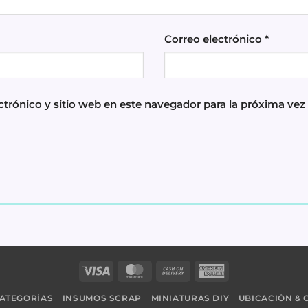
Correo electrónico
*
trónico y sitio web en este navegador para la próxima ve
Visa
MasterCard
Cash
American
On
Express
ATEGORÍAS
INSUMOS SCRAP
MINIATURAS DIY
UBICACIÓN &
Delivery