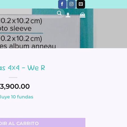
s 4×4 – We R
3,900.00
cluye 10 fundas
d
IR AL CARRITO