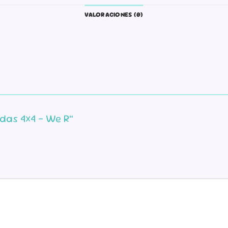
VALORACIONES (0)
ndas 4×4 – We R”