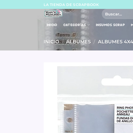
Skip
LA TIENDA DE SCRAPBOOK
to
Buscar
por:
content
INICIO
CATEGORÍAS
INSUMOS SCRAP
M
INICIO
/
ÁLBUMES
/
ALBUMES 4X