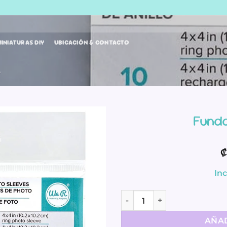
INIATURAS DIY
UBICACIÓN & CONTACTO
4
Funda
₡
In
Fundas 4x4 - We R cantida
AÑAD