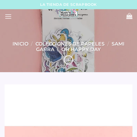
Skip
LA TIENDA DE SCRAPBOOK
to
content
INICIO
/
COLECCIONES DE PAPELES
/
SAMI
GARRA
/
OH HAPPY DAY