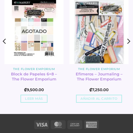
AGOTADO
THE FLOWER EMPORIUM
THE FLOWER EMPORIUM
Block de Papeles 6×8 –
Efímeros – Journaling –
The Flower Emporium
The Flower Emporium
₡
9,500.00
₡
7,250.00
LEER MÁS
AÑADIR AL CARRITO
Visa
MasterCard
Cash
American
On
Express