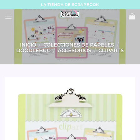
Skip
LA TIENDA DE SCRAPBOOK
to
content
INICIO
/
COLECCIONES DE PAPELES
/
DOODLEBUG
/
ACCESORIOS
/
CLIPARTS