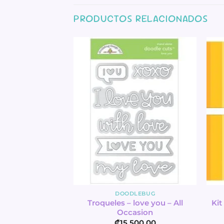
PRODUCTOS RELACIONADOS
TADO
LEBUG
DOODLEBUG
arge tags – All
Troqueles – love you – All
Kit
asion
Occasion
500.00
₡
15,500.00