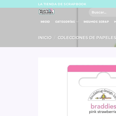
Skip
LA TIENDA DE SCRAPBOOK
to
Buscar
por:
content
INICIO
CATEGORÍAS
INSUMOS SCRAP
M
INICIO
/
COLECCIONES DE PAPELE