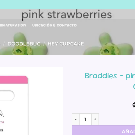
INIATURAS DIY
UBICACIÓN & CONTACTO
S
/
DOODLEBUG
/
HEY CUPCAKE
Braddies – pi
Braddies - pink strawberri
AÑAD