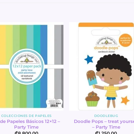
COLECCIONES DE PAPELES
DOODLEBUG
 de Papeles Básicos 12×12 –
Doodle Pops – treat yourse
Party Time
– Party Time
₡
8,800.00
₡
1,250.00