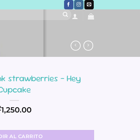
nk strawberries – Hey
Cupcake
₡
1,250.00
es - Hey Cupcake cantidad
IR AL CARRITO