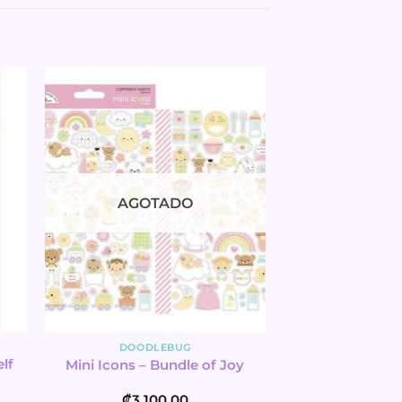
AGOTADO
DOODLEBUG
lf
Mini Icons – Bundle of Joy
₡
3,100.00